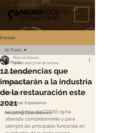
Entrada
All Posts
Marcus Gessen
All Posts
15 ene 2021
3 min de lectura
12 tendencias que
Neurociencia
impactarán a la industria
Restaurantes
de la restauración este
Noticias
2021
Customer Experience
La pandemia del COVID-19 ha 
Marketing Gastronómico
alterado completamente y para 
siempre las principales funciones en 