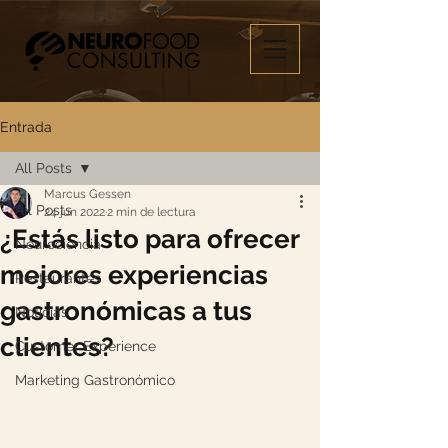
Entrada
All Posts
Marcus Gessen
All Posts
24 jun 2022
2 min de lectura
¿Estás listo para ofrecer
Neurociencia
mejores experiencias
Restaurantes
gastronómicas a tus
Noticias
clientes?
Customer Experience
Marketing Gastronómico