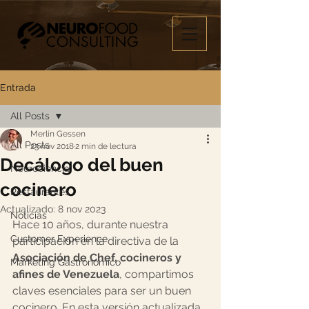
Entrada
All Posts
Merlín Gessen
All Posts
23 nov 2018
2 min de lectura
Decálogo del buen
Neurociencia
cocinero
Restaurantes
Actualizado:
8 nov 2023
Noticias
Hace 10 años, durante nuestra 
Customer Experience
participación en la directiva de la 
Asociación de Chef, cocineros y 
Marketing Gastronómico
afines de Venezuela
, compartimos 
claves esenciales para ser un buen 
cocinero. En esta versión actualizada, 