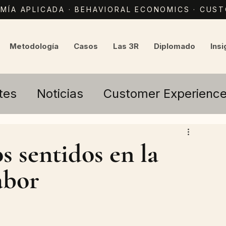
ÍA APLICADA · BEHAVIORAL ECONOMICS · CUS
Metodología
Casos
Las 3R
Diplomado
Insi
tes
Noticias
Customer Experienc
s sentidos en la
abor