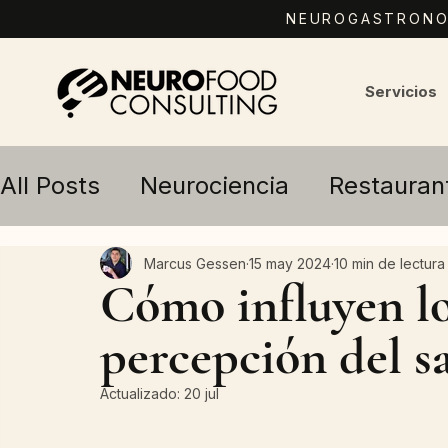
NEUROGASTRONOM
Servicios
All Posts
Neurociencia
Restauran
Marketing Gastronómico
Marcus Gessen
15 may 2024
10 min de lectura
Cómo influyen lo
percepción del s
Actualizado:
20 jul