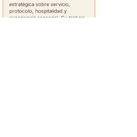
estratégica sobre servicio,
protocolo, hospitalidad y
experiencia sensorial. Su trabajo
ayuda a marcas, restaurantes y
equipos a elevar la forma en que
presentan, comunican y entregan
experiencias gastronómicas más
cuidadas, coherentes y
memorables.
Marcus Gessen
Consultor en marketing
gastronómico,
experiencia del cliente y
diseño de conceptos de
hospitalidad.
Marcus acompaña a