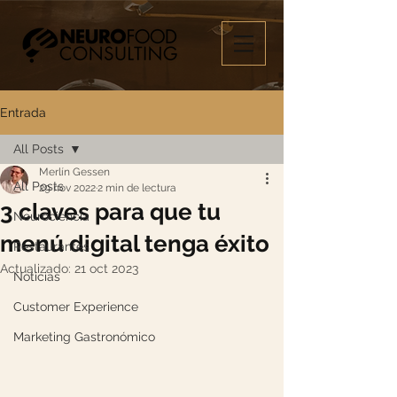
Entrada
All Posts
Merlín Gessen
All Posts
29 nov 2022
2 min de lectura
3 claves para que tu
Neurociencia
menú digital tenga éxito
Restaurantes
Actualizado:
21 oct 2023
Noticias
Customer Experience
Marketing Gastronómico